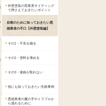
外壁塗装の窯業系サイディング
発
で押さえておきたいポイント
の
自衛のために知っておきたい悪
を
徳業者の手口【外壁塗装編】
その1・不安を煽る
その2・塗料を薄める
目
その3・連絡が取れない
他にも知っておきたい失敗事例
悪徳業者の魔の手やトラブルか
ら逃れるために