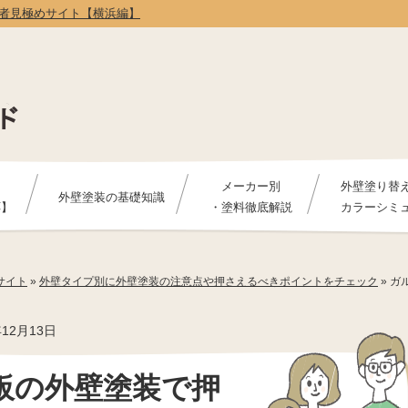
者見極めサイト【横浜編】
メーカー別
外壁塗り替
外壁塗装の基礎知識
応】
・塗料徹底解説
カラーシミ
サイト
»
外壁タイプ別に外壁塗装の注意点や押さえるべきポイントをチェック
»
ガ
年12月13日
板の外壁塗装で押