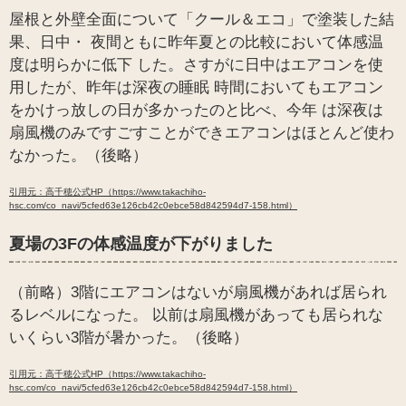
屋根と外壁全面について「クール＆エコ」で塗装した結
果、日中・ 夜間ともに昨年夏との比較において体感温
度は明らかに低下 した。さすがに日中はエアコンを使
用したが、昨年は深夜の睡眠 時間においてもエアコン
をかけっ放しの日が多かったのと比べ、今年 は深夜は
扇風機のみですごすことができエアコンはほとんど使わ
なかった。（後略）
引用元：高千穂公式HP（https://www.takachiho-
hsc.com/co_navi/5cfed63e126cb42c0ebce58d842594d7-158.html）
夏場の3Fの体感温度が下がりました
（前略）3階にエアコンはないが扇風機があれば居られ
るレベルになった。 以前は扇風機があっても居られな
いくらい3階が暑かった。（後略）
引用元：高千穂公式HP（https://www.takachiho-
hsc.com/co_navi/5cfed63e126cb42c0ebce58d842594d7-158.html）