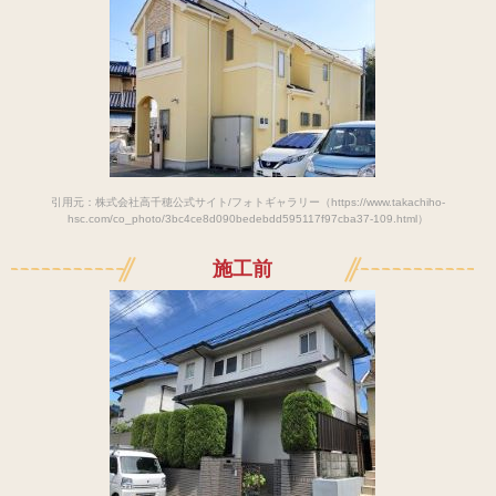
引用元：株式会社高千穂公式サイト/フォトギャラリー（https://www.takachiho-
hsc.com/co_photo/3bc4ce8d090bedebdd595117f97cba37-109.html）
施工前