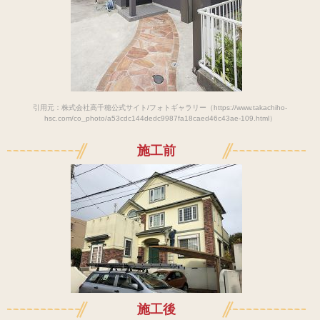
引用元：株式会社高千穂公式サイト/フォトギャラリー（https://www.takachiho-
hsc.com/co_photo/a53cdc144dedc9987fa18caed46c43ae-109.html）
施工前
施工後