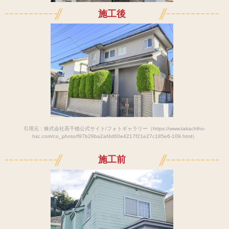
施工後
引用元：株式会社高千穂公式サイト/フォトギャラリー（https://www.takachiho-
hsc.com/co_photo/f97b29ba2af4d60e4217f21e27c185e6-109.html）
施工前