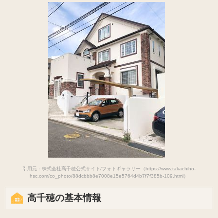
引用元：株式会社高千穂公式サイト/フォトギャラリー（https://www.takachiho-
hsc.com/co_photo/88dcbbb8e7008e15e5764d4b7f7f385b-109.html）
高千穂の基本情報